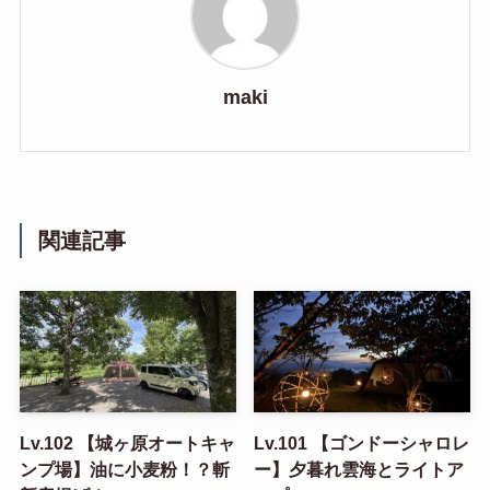
maki
関連記事
Lv.102 【城ヶ原オートキャ
Lv.101 【ゴンドーシャロレ
ンプ場】油に小麦粉！？斬
ー】夕暮れ雲海とライトア