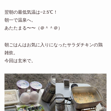
翌朝の最低気温は−2.5℃！
朝一で温泉へ。
あたたまる〜〜（＠＾＾＠）
朝ごはんはお気に入りになったサラダチキンの鶏
雑炊。
今回は玄米で。