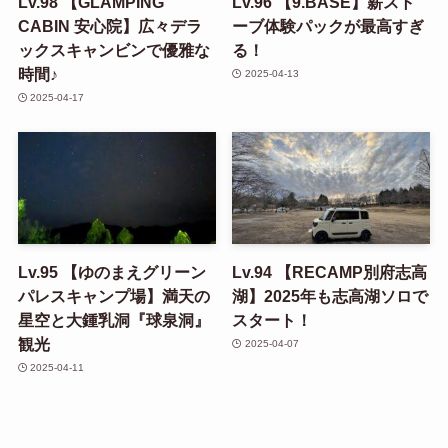
Lv.98 【GLAMPING
Lv.96 【9.BASE】薪スト
CABIN 安心院】広々デラ
ーブ体験パックが最高すぎ
ックスキャンビンで優雅な
る！
時間♪
2025-04-13
2025-04-17
Lv.95 【ゆのまえグリーン
Lv.94 【RECAMP別府志高
パレスキャンプ場】満天の
湖】2025年も志高湖ソロで
星空と大鍾乳洞『球泉洞』
スタート！
観光
2025-04-07
2025-04-11